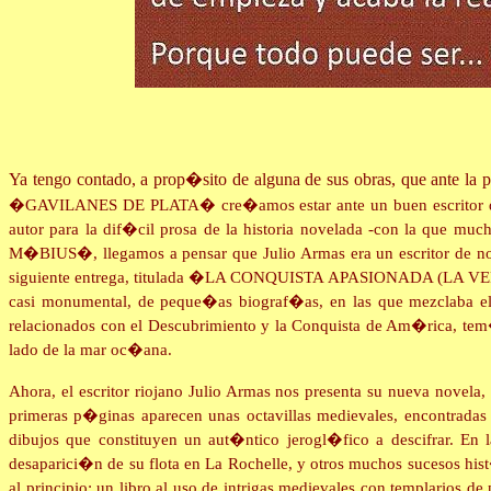
Ya tengo contado, a prop�sito de alguna de sus obras, que ante la p
�GAVILANES DE PLATA� cre�amos estar ante un buen escritor de no
autor para la dif�cil prosa de la historia novelada -con la que muc
M�BIUS�, llegamos a pensar que Julio Armas era un escritor de nov
siguiente entrega, titulada �LA CONQUISTA APASIONADA (LA VER
casi monumental, de peque�as biograf�as, en las que mezclaba el 
relacionados con el Descubrimiento y la Conquista de Am�rica, tem�t
lado de la mar oc�ana.
Ahora, el escritor riojano Julio Armas nos presenta su nueva nove
primeras p�ginas aparecen unas octavillas medievales, encontrada
dibujos que constituyen un aut�ntico jerogl�fico a descifrar. En la 
desaparici�n de su flota en La Rochelle, y otros muchos sucesos hist
al principio: un libro al uso de intrigas medievales con templarios d