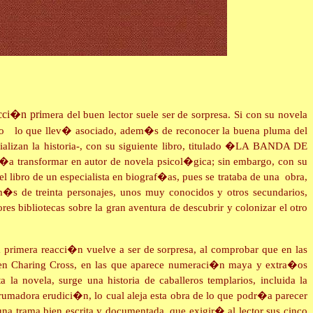
acci�n pri
mera del buen lector suele ser de sorpresa. Si con su novela
do lo que llev� asociado, adem�s de reconocer la buena pluma del
vializan la historia-, con su siguiente libro, titulado �LA BANDA DE
�a transformar en autor de novela psicol�gica; sin embargo, con su
e un especialista en biograf�as, pues se trataba de una obra,
�s de treinta personajes, unos muy conocidos y otros secundarios,
 bibliotecas sobre la gran aventura de descubrir y colonizar el otro
primera reacci�n vuelve a ser de sorpresa, al comprobar que en las
e en Charing Cross, en las que aparece numeraci�n maya y extra�os
a la novela, surge una historia de caballeros templarios, incluida la
brumadora erudici�n, lo cual aleja esta obra de lo que podr�a parecer
 una trama bien escrita y documentada, que exigir� al lector sus cinco