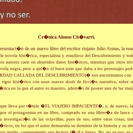
Cr�nica Alonso Ch�varri.
resentaci�n de un nuevo libro del escritor riojano Julio Armas, la re
vela hist�rica, especialista y estudioso del Descubrimiento y to
hos autores caen en aburridos datos hist�ricos, mientras que otros tri
ela negra, pero a qui�n el buen trato que daba a los personajes pod
DAD CALLADA DEL DESCUBRIMIENTO)� nos encontramos con el libro d
rigor hist�rico con unas suaves dosis de ficci�n narrativa, sobre m
ica en la que el autor es maestro, adem�s de poseer una de las mejores
la, que lleva por t�tulo �EL VIAJERO IMPACIENTE�, y, de nuevo, la 
s por el protagonista en un libro, comprado en una librer�a de lanc
investigaci�n de las octavillas, pues de eso, entre otras cosas, trat
�ricos, en los que el autor demuestra su dominio de la historia y su a
e por medio, componiendo una lectura f�cil y ligera. No, no es eso; es